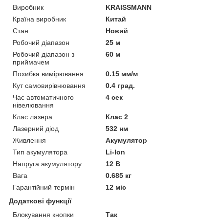
Виробник
KRAISSMANN
Країна виробник
Китай
Стан
Новий
Робочий діапазон
25 м
Робочий діапазон з
60 м
приймачем
Похибка вимірювання
0.15 мм/м
Кут самовирівнювання
0.4 град.
Час автоматичного
4 сек
нівелювання
Клас лазера
Клас 2
Лазерний діод
532 нм
Живлення
Акумулятор
Тип акумулятора
Li-Ion
Напруга акумулятору
12 В
Вага
0.685 кг
Гарантійний термін
12 міс
Додаткові функції
Блокування кнопки
Так