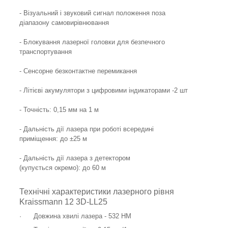
- Візуальний і звуковий сигнал положення поза
діапазону самовирівнювання
- Блокування лазерної головки для безпечного
транспортування
- Сенсорне безконтактне перемикання
- Літієві акумулятори з цифровими індикаторами -2 шт
- Точність: 0,15 мм на 1 м
- Дальність дії лазера при роботі всередині
приміщення: до ±25 м
- Дальність дії лазера з детектором
(купується окремо): до 60 м
Технічні характеристики лазерного рівня
Kraissmann
12 3
D
-
LL
25
·
Довжина хвилі лазера - 532 НМ