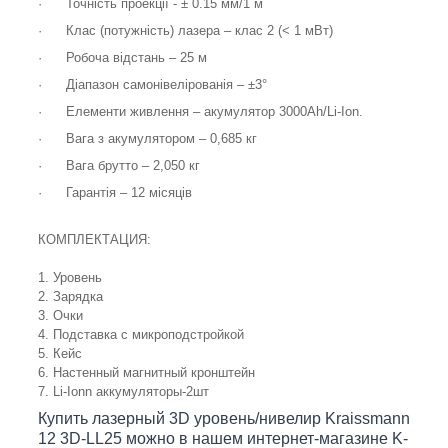
·
Точність проекції - ± 0.
15
мм/
1
м
·
Клас (потужність) лазера – клас 2 (< 1 мВт)
·
Робоча відстань – 25 м
·
Діапазон самонівелірованія –
±
3°
·
Елементи живлення – акумулятор 3000
Ah
/
Li
-
Ion
.
·
Вага з акумулятором – 0,685 кг
·
Вага брутто – 2,050 кг
·
Гарантія – 12 місяців
КОМПЛЕКТАЦИЯ:
1. Уровень
2. Зарядка
3. Очки
4. Подставка с микроподстройкой
5. Кейс
6. Настенный магнитный кронштейн
7.
Li
-
Ionn
аккумуляторы
-2
шт
Купить лазерный 3D уровень/нивелир
Kraissmann
12 3D-LL25 можно в нашем интернет-магазине
K
-