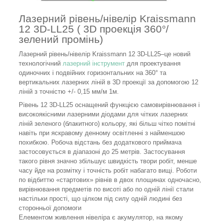
Лазерний рівень/нівелір Kraissmann
12 3D-LL25 ( 3
D
проекція 360°/
зелений промінь)
Лазерний рівень/нівелір
Kraissmann
12 3
D
-
LL
25
–це новий
технологічний
лазерний інструмент
для проектування
одиночних і подвійних горизонтальних на 360° та
вертикальних лазерних ліній в 3
D
проекції за допомогою 12
ліній з точністю +/- 0,15 мм/м 1м.
Рівень 12 3
D
-
LL
25
оснащений функцією самовирівнювання і
високоякісними лазерними діодами для чітких лазерних
ліній зеленого (блакитного) кольору, які більш чітко помітні
навіть при яскравому денному освітленні з найменшою
похибкою. Робоча відстань без додаткового приймача
застосовується в діапазоні до 25 метрів. Застосування
такого рівня значно збільшує швидкість твори робіт, менше
часу йде на розмітку і точність робіт набагато вищі.
Роботи
по відбиттю «стартових» рівнів в двох площинах одночасно,
вирівнювання предметів по висоті або по одній лінії стали
настільки прості, що цілком під силу одній людині без
сторонньої допомоги
Елементом живлення нівеліра є акумулятор, на якому