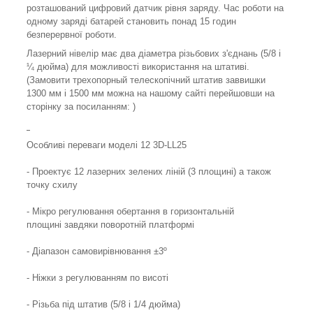
розташований цифровий датчик рівня заряду. Час роботи на
одному заряді батарей становить понад 15 годин
безперервної роботи.
Лазерний нівелір має два діаметра різьбових з'єднань (5/8 і
¼ дюйма) для можливості використання на штативі.
(Замовити трехопорный телескопічний штатив заввишки
1300 мм і 1500 мм можна на нашому сайті перейшовши на
сторінку за посиланням: )
Особливі переваги моделі
12 3
D
-
LL
25
- Проектує 12 лазерних зелених ліній (3 площині) а також
точку схилу
- Мікро регулювання обертання в горизонтальній
площині завдяки поворотній платформі
- Діапазон самовирівнювання ±3º
- Ніжки з регулюванням по висоті
- Різьба під штатив (5/8 і 1/4 дюйма)