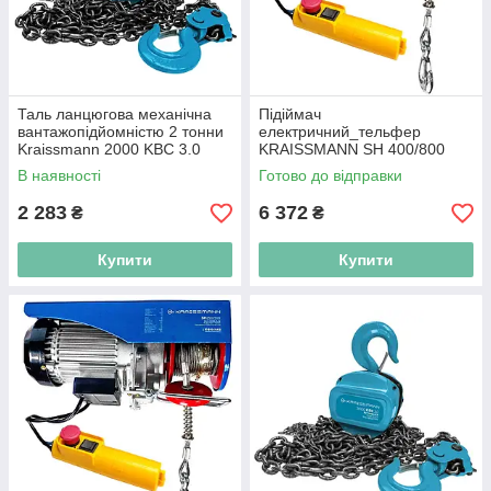
Таль ланцюгова механічна
Підіймач
вантажопідйомністю 2 тонни
електричний_тельфер
Kraissmann 2000 KBC 3.0
KRAISSMANN SH 400/800
підвісна лебідка
(400-800 кг)_лебідка
В наявності
Готово до відправки
електрична
2 283
6 372
₴
₴
Купити
Купити