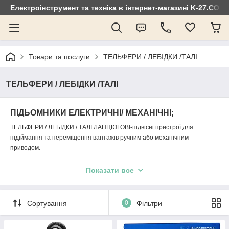
Електроінструмент та техніка в інтернет-магазині K-27.COM
Товари та послуги
ТЕЛЬФЕРИ / ЛЕБІДКИ /ТАЛІ
ТЕЛЬФЕРИ / ЛЕБІДКИ /ТАЛІ
ПІДЬОМНИКИ ЕЛЕКТРИЧНІ/ МЕХАНІЧНІ;
ТЕЛЬФЕРИ / ЛЕБІДКИ / ТАЛІ ЛАНЦЮГОВІ-підвісні пристрої для
підіймання та переміщення вантажів ручним або механічним
приводом.
У нашому інтернет-магазині
K
-27.
com
.
ua
представлені різні типи
Показати все
подібних пристроїв, які можуть знайти своє застосування як у
приватному домогосподарстві, так і на невеликих підприємствах та
артільних складах. Вся продукція проходить сертифікацію й повністю
Сортування
0
Фільтри
відповідає нормам техніки безпеки.