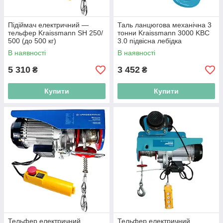
Підіймач електричний —
Таль ланцюгова механічна 3
тельфер Kraissmann SH 250/
тонни Kraissmann 3000 KBC
500 (до 500 кг)
3.0 підвісна лебідка
В наявності
В наявності
5 310
3 452
₴
₴
Купити
Купити
Тельфер електричний
Тельфер електричний