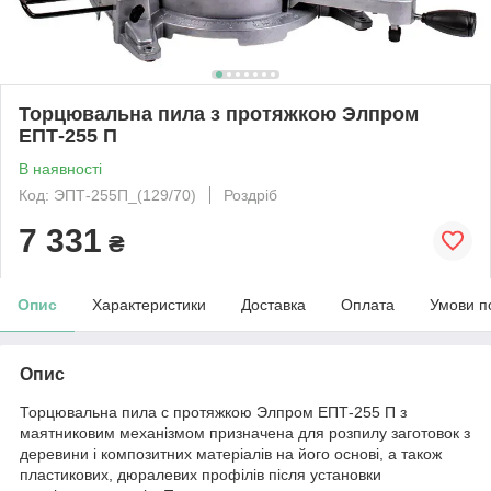
Торцювальна пила з протяжкою Элпром
ЕПТ-255 П
В наявності
Код: ЭПТ-255П_(129/70)
Роздріб
7 331
₴
Опис
Характеристики
Доставка
Оплата
Умови п
Опис
Торцювальна пила c протяжкою Элпром ЕПТ-255 П з
маятниковим механізмом призначена для розпилу заготовок з
деревини і композитних матеріалів на його основі, а також
пластикових, дюралевих профілів після установки