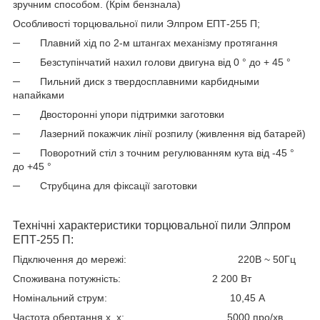
зручним способом. (Крім бензнала)
Особливості торцювальної пили Элпром ЕПТ-255 П;
─
Плавний хід по 2-м штангах механізму протягання
─
Безступінчатий нахил голови двигуна від 0 ° до + 45 °
─
Пильний диск з твердосплавними карбидными
напайками
─
Двосторонні упори підтримки заготовки
─
Лазерний покажчик лінії розпилу (живлення від батарей)
─
Поворотний стіл з точним регулюванням кута від -45 °
до +45 °
─
Струбцина для фіксації заготовки
Технічні характеристики торцювальної пили Элпром
ЕПТ-255 П:
Підключення до мережі:
220В ~ 50Гц
Споживана потужність:
2 200 Вт
Номінальний струм:
10,45 А
Частота обертання х. х:
5000 про/хв