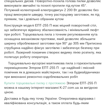
спеціальних дисків. Поворотно-похила голова пилки дозволяє
виконувати звичайні та похилі пропили під кутом 45°.
Потужний колекторний електродвигун 2 200 Вт дозволяє без
праці виконувати швидку, точну расторцовку заготовок, як під
прямим, так і довільно обраним кутом
Конструкція моделі ЕПТ-255 П має міцний поворотний стіл,
що забезпечує відмінну збалансованість і мінімальний люфт
при роботі. Торцювальна пила з точним регулюванням кута
оснащена механізмом протяжки, який дозволяє збільшити
ширину оброблюваної заготовки при 90° до 305 мм Притискна
струбцина надійно фіксує заготівлю і забезпечує безпеку при
роботі. Лазерний покажчик створює видиму лінію розпилу, яка
полегшує роботу оператора.
Торцуювально-вусорізні маятникова пила з горизонтальним
переміщенням Элпром ЕПТ-255 П
-це надійний і якісний
помічник як в домашніх майстернях, так і на будмайданчиках
при виконанні ремонтно-оздоблювальних робіт.
Купити торцювальні пилку c протяжкою
Элпром ЕПТ-255 П
можна в нашому інтернет-магазині
K
-27.
com
.
ua
за вигідною
ціною.
Доставка в будь-яку точку України. Оперативна відправка і
кваліфікована консультація, а також оплата будь-яким