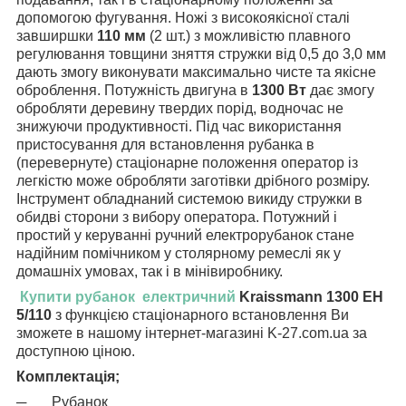
допомогою фугування. Ножі з високоякісної сталі
завширшки
110 мм
(2 шт.) з можливістю плавного
регулювання товщини зняття стружки від 0,5 до 3,0 мм
дають змогу виконувати максимально чисте та якісне
оброблення. Потужність двигуна в
1300 Вт
дає змогу
обробляти деревину твердих порід, водночас не
знижуючи продуктивності. Під час використання
пристосування для встановлення рубанка в
(перевернуте) стаціонарне положення оператор із
легкістю може обробляти заготівки дрібного розміру.
Інструмент обладнаний системою викиду стружки в
обидві сторони з вибору оператора. Потужний і
простий у керуванні ручний електрорубанок стане
надійним помічником у столярному ремеслі як у
домашніх умовах, так і в мінівиробнику.
Купити рубанок
електричний
Kraissmann 1300 EH
5/110
з функцією стаціонарного встановлення Ви
зможете в нашому інтернет-магазині
K
-27.
com
.
ua
за
доступною ціною.
Комплектація;
─
Рубанок