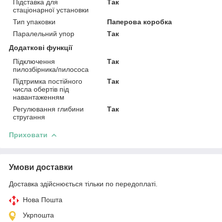
Підставка для
Так
стаціонарної установки
Тип упаковки
Паперова коробка
Паралельний упор
Так
Додаткові функції
Підключення
Так
пилозбірника/пилососа
Підтримка постійного
Так
числа обертів під
навантаженням
Регулювання глибини
Так
стругання
Приховати
Умови доставки
Доставка здійснюється тільки по передоплаті.
Нова Пошта
Укрпошта