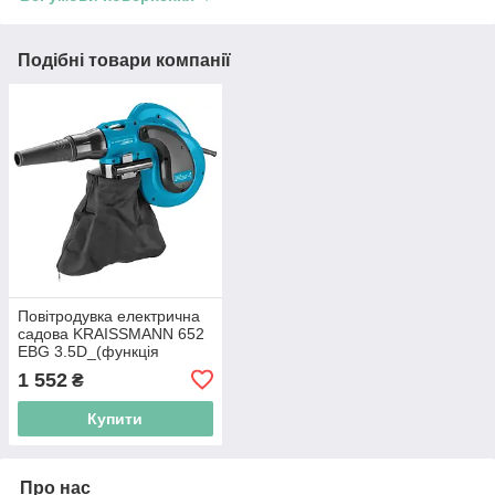
Подібні товари компанії
Повітродувка електрична
садова KRAISSMANN 652
EBG 3.5D_(функція
пилососа)
1 552
₴
Купити
Про нас