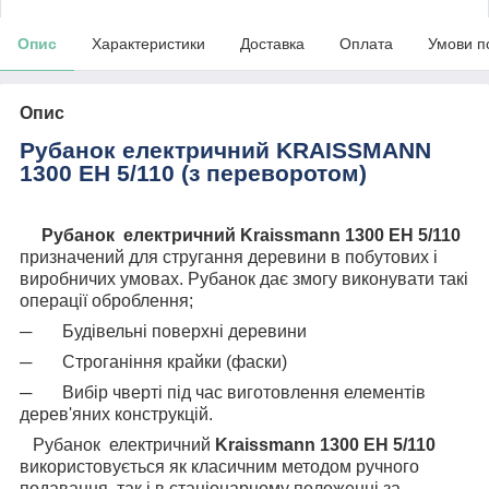
Опис
Характеристики
Доставка
Оплата
Умови п
Опис
Рубанок електричний
KRAISSMANN
1300
EH
5/110 (з переворотом)
Рубанок
електричний Kraissmann 1300 EH 5/110
призначений для стругання деревини в побутових і
виробничих умовах. Рубанок дає змогу виконувати такі
операції оброблення;
─
Будівельні поверхні деревини
─
Строганіння крайки (фаски)
─
Вибір чверті під час виготовлення елементів
дерев'яних конструкцій.
Рубанок
електричний
Kraissmann 1300 EH 5/110
використовується як класичним методом ручного
подавання, так і в стаціонарному положенні за