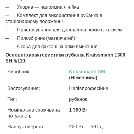
─
Упорна — напрямна лінійка
─
Комплект для використання рубанка в
стаціонарному положенні
─
Пристосування для доведення ножів із ключем
─
Пилозбірник (матерчатий)
─
Скоба для фіксації кнопки вмикання
Основні характеристики рубанка
Kraissmann 1300
EH 5/110:
Виробник:
Kraissmann
SM
(Німеччина)
Застосування;
Напівпрофесійне
Тип;
рубанок
Номінальна споживана
1 300 Вт
потужність:
Напруга мережі:
220 Вт — 50 Гц