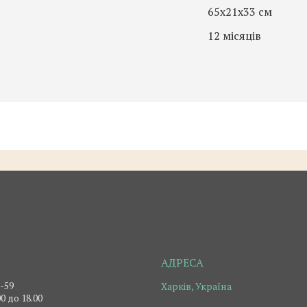
65х21х33 см
12 місяців
2-59
Харків, Україна
0 до 18.00