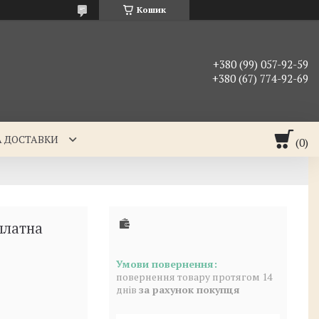
Кошик
+380 (99) 057-92-59
+380 (67) 774-92-69
А ДОСТАВКИ
платна
повернення товару протягом 14
днів
за рахунок покупця