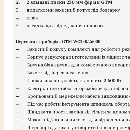
2.
2 алмазні диски 230 мм фірми
GTM
3.
додатковий захисний кожух під болгарку
4.
ключ
5.
насадка для під'єднання пилососа
Переваги штроборіза GTM WC230/2600
E
:
─
Захисний кожух у комплекті для роботи в ре
─
Корпус редуктора виготовлений із міцного та
─
Зручна бічна ручка для комфортного викори
─
Захист від перевантаження
─
Споживана потужність становить
2 600 Вт
─
Електронний стабілізатор забезпечує стабільн
─
Броньований мережевий кабель
завдовжки 
─
Під час роботи інструмента шпиндель оберта
─
Швидка та проста заміна кіл тільки за допо
─
Можна під'єднати пилосос для відведення пи
─
Штроборіз дає змогу створити борозни розм