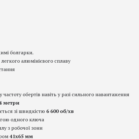
жимі болгарки.
 легкого алюмінієвого сплаву
стання
у частоту обертів навіть у разі сильного навантаження
4 метри
ється зі швидкістю
6 600 об/хв
могою одного ключа
лу з робочої зони
іром
41х65 мм