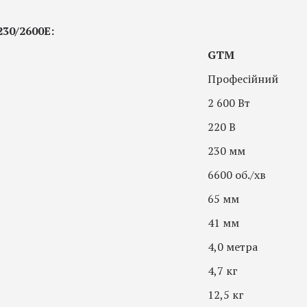
30/2600E:
GTM
Професійний
2 600 Вт
220 В
230 мм
6600 об./хв
65 мм
41 мм
4,0 метра
4,7 кг
12,5 кг