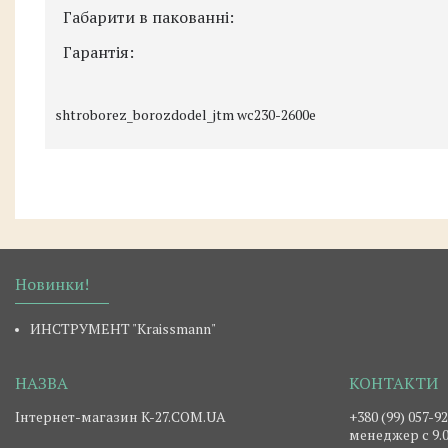
Габарити в пакованні:
Гарантія:
shtroborez_borozdodel_jtm wc230-2600e
Новинки!
ИНСТРУМЕНТ "Kraissmann"
Інтернет-магазин K-27.COM.UA
+380 (99) 057-9
менеджер c 9.0