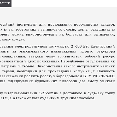
лення
есійний інструмент для прокладання порожнистих канавок
х із залізобетонних і вапнякових блоків, цегла, ракушнику із
румент можна використовувати як болгарку для зачищення,
сному кожуху.
ьованим електродвигуном потужністю
2 600 Вт.
Електронний
 навіть за максимального навантаження. Корпус редуктора
пловідданням, завдяки чому збільшується робочий ресурс
тановлюватися у двох положеннях. Передбачене регулювання як
раметрами
41х65мм.
Використання такого інструменту неабияк
 термін, необхідний для прокладання комунікацій. Наявність
перевантаження роблять роботу з бороздоделом GTM WC230/2600
E
ня під'єднуваних будівельних пилососів дає змогу уникати
інтернет-магазині K-27.com.ua. з доставкою в будь-яку точку
ьтація, а також оплата будь-яким зручним способом.