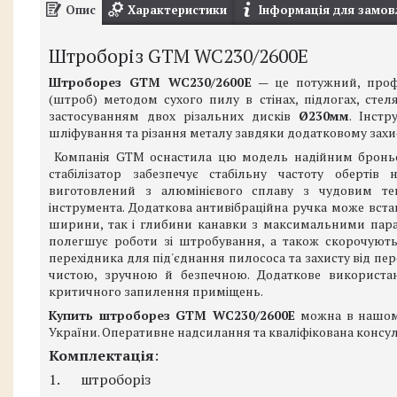
Опис
Характеристики
Інформація для замов
Штроборіз
GTM WC230/2600E
Штроборез GTM WC230/2600
E
— це потужний, проф
(штроб) методом сухого пилу в стінах, підлогах, стеля
застосуванням двох різальних дисків
Ø230мм
. Інст
шліфування та різання металу завдяки додатковому захи
Компанія
GTM
оснастила цю модель надійним брон
стабілізатор забезпечує стабільну частоту обертів
виготовлений з алюмінієвого сплаву з чудовим те
інструмента. Додаткова антивібраційна ручка може вс
ширини, так і глибини канавки з максимальними па
полегшує роботи зі штробування, а також скорочують
перехідника для під'єднання пилососа та захисту від 
чистою, зручною й безпечною. Додаткове використан
критичного запилення приміщень.
Купить штроборез GTM WC230/2600E
можна в нашому 
України. Оперативне надсилання та кваліфікована консул
Комплектація
:
1.
штроборіз