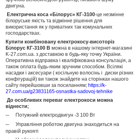
двигуна.
Електрична коса «Білорус» КГ-3100
-це незмінне
білоруське якість та відмінне рішення для
використання як у приватних так комунальних
господарствах.
Купити комбіновану електрокосу-висоторіз
Білорус КГ-3100 В
можна в нашому інтернет-магазині
K-27.com.ua. з доставкою в будь-яку точку України.
Оперативна відправка і кваліфікована консультація, а
також оплата будь-яким зручним способом. Всілякі
насадки і аксесуари ( косільную волосінь і
диски різних
конфігурацій) ви також знайдете на сторінках нашого
сайту перейшовши за посиланням;
https://k-
27.com.ua/g23831165-osnastka-sadovoj-tehnike
До особливих переваг електрокоси можна
віднести;
─
Потужний електродвигун -3 100 Вт
─
Управління роботою двигуна знаходиться на
правій рукояті