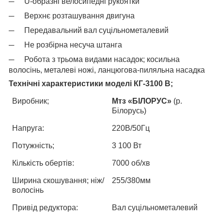
─
U-образні велосипедні рукоятки
─
Верхнє розташування двигуна
─
Передавальний вал суцільнометалевий
─
Не розбірна несуча штанга
─
Робота з трьома видами насадок; косильна
волосінь, металеві ножі, ланцюгова-пиляльна насадка
Технічні характеристики моделі КГ-3100 В;
Виробник;
Мтз «БІЛОРУС»
(р.
Білорусь)
Напруга:
220В/50Гц
Потужність;
3 100 Вт
Кількість обертів:
7000 об/хв
Ширина скошування; ніж/
255/380мм
волосінь
Привід редуктора:
Вал суцільнометалевий