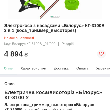
Электрокоса з насадками «Білорус» КГ-3100В
3 в 1 (коса_триммер_высоторез)
Немає в наявності
Код: Белорус КГ-3100В _91/000
Роздріб
4 894
₴
Опис
Характеристики
Доставка
Оплата
Умови п
Опис
Електрична коса
/
висоторіз «Білорус»
КГ-3100 У
Электрокоса_триммер_высоторез «Білорус»
КГ-3100В
- це комбінований садовий