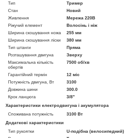
Тип
Тример
Стан
Новий
Живлення
Мережа 220В
Ріжучий елемент
Волосінь і ніж
Ширина скошування ножа
255 мм
Ширина скошування ліски
380 мм
Тип штанги
Пряма
Розташування двигуна
Зверху
Максимальна кількість
7500 об/хв
обертів
Гарантійний термін
12 міс
Потужність двигуна, Вт
3100
Довжина шини
300.0
Крок ланцюга
3/8"
Характеристики електродвигуна і акумулятора
Споживана потужність
3100 Вт
Додаткові характеристики
Тип рукоятки
U-подібна (велосипедний)