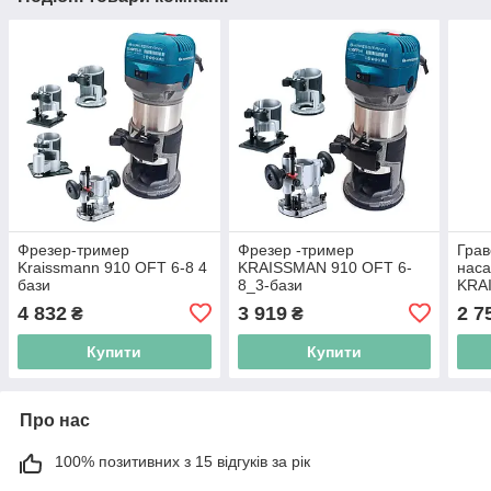
Фрезер-тример
Фрезер -тример
Грав
Kraissmann 910 OFT 6-8 4
KRAISSMAN 910 OFT 6-
наса
бази
8_3-бази
KRA
12V 
4 832
3 919
2 7
₴
₴
220V
Купити
Купити
Про нас
100% позитивних з 15 відгуків за рік