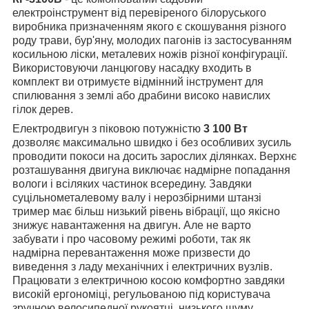
електроінструмент від перевіреного білоруського
виробника призначенням якого є скошування різного
роду трави, бур'яну, молодих пагонів із застосуванням
косильною ліски, металевих ножів різної конфігурації.
Використовуючи ланцюгову насадку входить в
комплект ви отримуєте відмінний інструмент для
спилювання з землі або драбини високо навислих
гілок дерев.
Електродвигун з піковою потужністю
3 100 Вт
дозволяє максимально швидко і без особливих зусиль
проводити покоси на досить зарослих ділянках. Верхнє
розташування двигуна виключає надмірне попадання
вологи і всіляких частинок всередину. Завдяки
суцільнометалевому валу і нерозбірними штанзі
тример має більш низький рівень вібрації, що якісно
знижує навантаження на двигун. Але не варто
забувати і про часовому режимі роботи, так як
надмірна перевантаження може призвести до
виведення з ладу механічних і електричних вузлів.
Працювати з електричною косою комфортно завдяки
високій ергономіці, регульованою під користувача
зручною велосипедної рукоятці, низького шуму