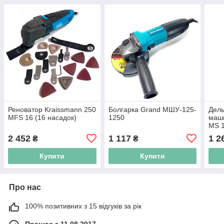
Реноватор Kraissmann 250
Болгарка Grand МШУ-125-
Дел
MFS 16 (16 насадок)
1250
маши
MS 1
2 452
1 117
1 2
₴
₴
Купити
Купити
Про нас
100% позитивних з 15 відгуків за рік
Працює з 11.08.2017