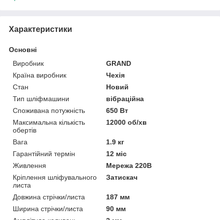
Характеристики
Основні
Виробник
GRAND
Країна виробник
Чехія
Стан
Новий
Тип шліфмашини
вібраційна
Споживана потужність
650 Вт
Максимальна кількість
12000 об/хв
обертів
Вага
1.9 кг
Гарантійний термін
12 міс
Живлення
Мережа 220В
Кріплення шліфувального
Затискач
листа
Довжина стрічки/листа
187 мм
Ширина стрічки/листа
90 мм