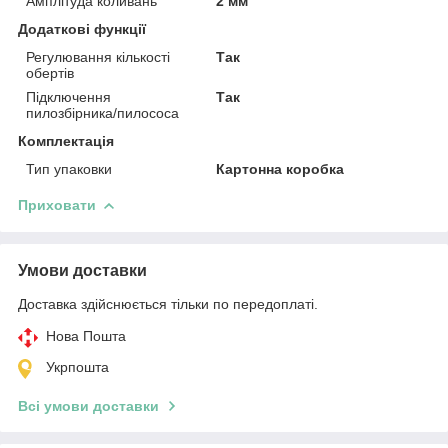
Амплітуда коливань
2 мм
Додаткові функції
Регулювання кількості
Так
обертів
Підключення
Так
пилозбірника/пилососа
Комплектація
Тип упаковки
Картонна коробка
Приховати
Умови доставки
Доставка здійснюється тільки по передоплаті.
Нова Пошта
Укрпошта
Всі умови доставки