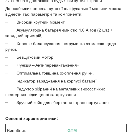
27.com.ua з доставкою в будь-який куточок країни.
До особливих переваг кутової шліфувальної машини можна
віднести такі параметри та компоненти:
─ Високий крутний момент
─ Акумуляторна батарея ємністю 4,0 А·год (2 шт.) +
зарядний пристрій,
─ Хороше балансування інструмента за масою щодо
ручки,
─ Безщітковий мотор
─ Функція-«Антиперевантаження»
─ Оптимальна товщина охоплення ручки,
─ Індикатор заряджання на корпусі батареї
─ Редуктор зібраний на металевих зносостійких
шестернях підвищеної загартування
─ Зручний кейс для зберігання і транспортування
Основні характеристики:
Виробник
GTM