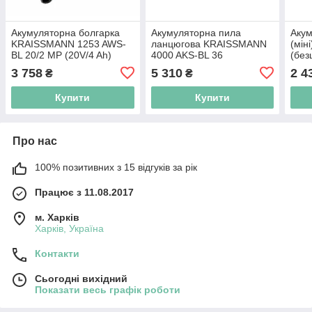
Акумуляторна болгарка
Акумуляторна пила
Акум
KRAISSMANN 1253 AWS-
ланцюгова KRAISSMANN
(мін
BL 20/2 MP (20V/4 Ah)
4000 AKS-BL 36
(без
Li_безщітковий двигун
3 758
5 310
2 4
₴
₴
Купити
Купити
Про нас
100% позитивних з 15 відгуків за рік
Працює з 11.08.2017
м. Харків
Харків, Україна
Контакти
Сьогодні вихідний
Показати весь графік роботи