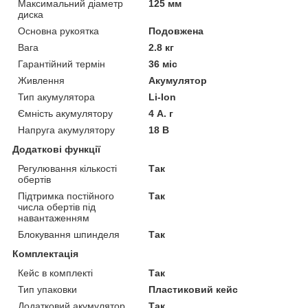
Максимальний діаметр
125 мм
диска
Основна рукоятка
Подовжена
Вага
2.8 кг
Гарантійний термін
36 міс
Живлення
Акумулятор
Тип акумулятора
Li-Ion
Ємність акумулятору
4 А. г
Напруга акумулятору
18 В
Додаткові функції
Регулювання кількості
Так
обертів
Підтримка постійного
Так
числа обертів під
навантаженням
Блокування шпинделя
Так
Комплектація
Кейс в комплекті
Так
Тип упаковки
Пластиковий кейс
Додатковий акумулятор
Так