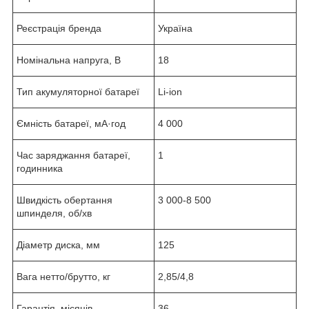
Реєстрація бренда
Україна
Номінальна напруга, В
18
Тип акумуляторної батареї
Li-ion
Ємність батареї, мА·год
4 000
Час заряджання батареї,
1
годинника
Швидкість обертання
3 000-8 500
шпинделя, об/хв
Діаметр диска, мм
125
Вага нетто/брутто, кг
2,85/4,8
Гарантія, місяців
36