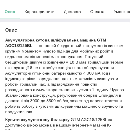
Опис
Характеристики
Доставка
Оплата
Умови п
Опис
Акумуляторна кутова шліфувальна машина
GTM
AGC
18/125
BL
— це новий бездротовий інструмент із високим
крутним моментом чудово підійде для мобільних робіт із
видаленням від мережі елетропітування. Потужний
безщітковий двигун із живленням 18 В має триваліший термін
експлуатації й не потребує спеціального обслуговування.
Акумуляторні літій-іонні батареї ємністю 4 000 мА·год і
індикацією рівня заряджання дають можливість виконувати
роботи тривалий час, а підзаряджання повністю
розрядженого акумулятора становить усього 1 годину. Чудово
збалансована конструкція, регулювання обертів шпинделя в
діапазоні від 3000 до 8500 об./хв, захист від перевантаження
роблять роботу з кутовим шліфуванням машиною зручною та
продуктивною.
Купити акумуляторну болгарку
GTM AGC18/125BL за
доступною ціною можна в нашому інтернет-магазині K-