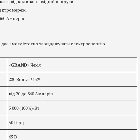
ить від коливань вхідної напруги
ектромережі
60 Амперів
дає змогу істотно заощаджувати електроенергію
«
GRAND
»
Чехія
220 Вольт ±15%
від 20 до 360 Амперів
5 000 (100%)/Вт
50 Герц
65 В