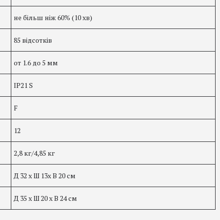
не більш ніж 60% (10 хв)
85 відсотків
от 1.6 до 5 мм
IP21 S
F
12
2,8 кг/4,85 кг
Д 32 х Ш 13х В 20 см
Д 35 х Ш 20 х В 24 см