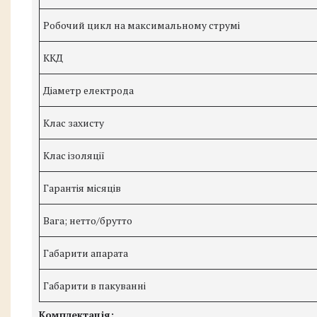
Робочий цикл на максимальному струмі
ККД
Діаметр електрода
Клас захисту
Клас ізоляції
Гарантія місяців
Вага; нетто/брутто
Габарити апарата
Габарити в пакуванні
Комплектація: