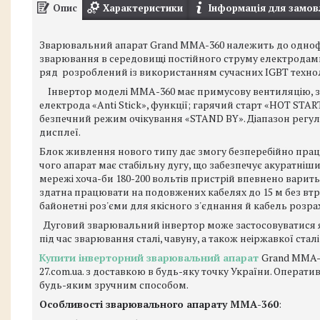
Опис
Характеристики
Інформація для замов
Зварювальний апарат Grand MMA-360 належить до одноф
зварювання в середовищі постійного струму електродами
ряд розроблений із використанням сучасних IGBT техно
Інвертор моделі ММА-360 має примусову вентиляцію, зах
електрода «Anti Stick», функції; гарячий старт «HOT STA
безпечний режим очікування «STAND BY». Діапазон рег
дисплеї.
Блок живлення нового типу дає змогу безперебійно працю
чого апарат має стабільну дугу, що забезпечує акуратніш
мережі хоча-би 180-200 вольтів пристрій впевнено варить
здатна працювати на подовжених кабелях до 15 м без вт
байонетні роз'єми для якісного з'єднання й кабель розра
Дуговий зварювальний інвертор може застосовуватися як
під час зварювання сталі, чавуну, а також неіржавкої стал
Купити
інверторний зварювальний апарат
Grand MMA-3
27.com.ua. з доставкою в будь-яку точку України. Операти
будь-яким зручним способом.
Особливості зварювального апарату ММА-360
: