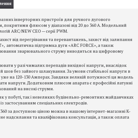
лення
азних інверторних пристроїв для ручного дугового
, покритими флюсом у діапазоні від 20 до 360 А. Модельний
логій ARC/NEW CEO — серії PWM.
ист від перегрівання та перевантажень, захист від залипання
RT», автоматична підтримка дуги «ARC FORCE», а також
улювання зварювального струму виводиться на цифровому
вати у разі чималих перепадів вихідної напруги, внаслідок
ий шов без зайвого шлакування. За умови стабільної напруги в
 уже на 120-130 Амперах. Завдяки великій потужності ця модель
рати напруги. Додатковим плюсом апарата є професійні латунні
хований на високі струми.
 у побуті, так і невеликих будівельно-ремонтних майданчиках
і із застосуванням спеціальних електродів.
60 за доступною ціною можна в нашому інтернет-магазині K-
вне надсилання та кваліфікована консультація, а також оплата