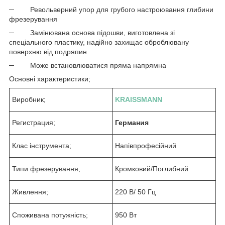
─ Револьверний упор для грубого настроювання глибини
фрезерування
─ Замінювана основа підошви, виготовлена зі
спеціального пластику, надійно захищає оброблювану
поверхню від подряпин
─ Може встановлюватися пряма напрямна
Основні характеристики;
Виробник;
KRAISSMANN
Регистрация;
Германия
Клас інструмента;
Напівпрофесійний
Типи фрезерування;
Кромковий/Поглибний
Живлення;
220 В/ 50 Гц
Споживана потужність;
950 Вт