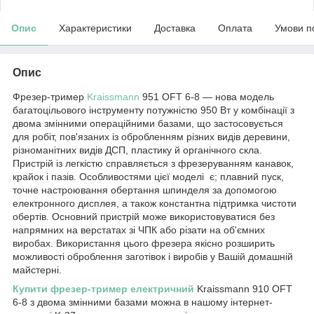
Опис
Характеристики
Доставка
Оплата
Умови п
Опис
Фрезер-тример
Kraissmann
951 OFT 6-8 — нова модель
багатоцільового інструменту потужністю 950 Вт у комбінації з
двома змінними операційними базами, що застосовується
для робіт, пов'язаних із обробленням різних видів деревини,
різноманітних видів ДСП, пластику й органічного скла.
Пристрій із легкістю справляється з фрезеруванням канавок,
крайок і пазів. Особливостями цієї моделі є; плавний пуск,
точне настроювання обертання шпинделя за допомогою
електронного дисплея, а також константна підтримка чистоти
обертів. Основний пристрій може використовуватися без
напрямних на верстатах зі ЧПК або різати на об'ємних
виробах. Використання цього фрезера якісно розширить
можливості оброблення заготівок і виробів у Вашій домашній
майстерні.
Купити фрезер-тример електричний
Kraissmann 910 OFT
6-8 з двома змінними базами можна в нашому інтернет-