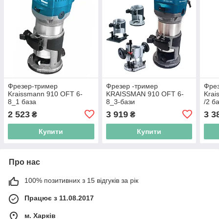
Фрезер-тример
Фрезер -тример
Фре
Kraissmann 910 OFT 6-
KRAISSMAN 910 OFT 6-
Krai
8_1 база
8_3-бази
/2 б
2 523
3 919
3 3
₴
₴
Купити
Купити
Про нас
100% позитивних з 15 відгуків за рік
Працює з 11.08.2017
м. Харків