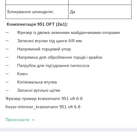
Блокування шпинделя;
Да
Комплектація 951 OFT (2в1):
─ Фрезер із двома знімними майданчиками-опорами
─ Затискні втулки під цанги 6/8 мм
─ Напрямний торцевий упор
─ Напрямна для оброблення торців і крайок
─ Патрубок для під'єднання пилососа
─ Ключ
─ Копіювальна втулка
─ Запасні вугільні щітки
Фрезер-тример kraissmann 951 oft 6-8
frezer-trimmer_kraissmann 951 oft 6-8
Приховати