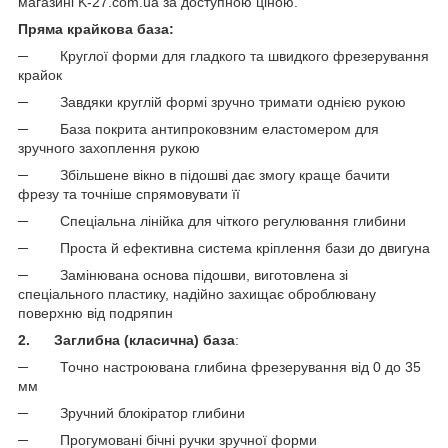
магазині K-27.com.ua за доступною ціною.
Пряма крайкова база:
─ Круглої форми для гладкого та швидкого фрезерування
крайок
─ Завдяки круглій формі зручно тримати однією рукою
─ База покрита антипроковзним еластомером для
зручного захоплення рукою
─ Збільшене вікно в підошві дає змогу краще бачити
фрезу та точніше спрямовувати її
─ Спеціальна лінійка для чіткого регулювання глибини
─ Проста й ефективна система кріплення бази до двигуна
─ Замінювана основа підошви, виготовлена зі
спеціального пластику, надійно захищає оброблювану
поверхню від подряпин
2. Заглибна (класична) база
:
─ Точно настроювана глибина фрезерування від 0 до 35
мм
─ Зручний блокіратор глибини
─ Прогумовані бічні ручки зручної форми