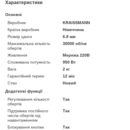
Характеристики
Основні
Виробник
KRAISSMANN
Країна виробник
Німеччина
Розмір цанги
6.8 мм
Максимальна кількість
30000 об/хв
обертів
Живлення
Мережа 220В
Споживана потужність
950 Вт
Вага
2 кг
Гарантійний термін
12 міс
Стан
Новий
Додаткові функції
Регулювання кількості
Так
обертів
Підтримка постійного
Так
числа обертів під
навантаженням
Блокування кнопки
Так