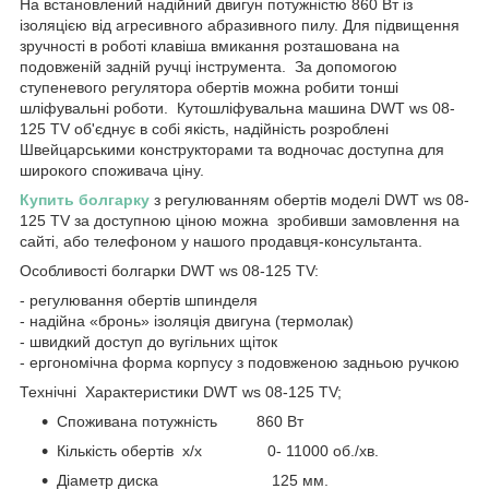
На встановлений надійний двигун потужністю 860 Вт із
ізоляцією від агресивного абразивного пилу. Для підвищення
зручності в роботі клавіша вмикання розташована на
подовженій задній ручці інструмента. За допомогою
ступеневого регулятора обертів можна робити тонші
шліфувальні роботи. Кутошліфувальна машина DWT ws 08-
125 ТV об'єднує в собі якість, надійність розроблені
Швейцарськими конструкторами та водночас доступна для
широкого споживача ціну.
Купить болгарку
з регулюванням обертів моделі DWT ws 08-
125 ТV за доступною ціною можна зробивши замовлення на
сайті, або телефоном у нашого продавця-консультанта.
Особливості болгарки DWT ws 08-125 ТV:
- регулювання обертів шпинделя
- надійна «бронь» ізоляція двигуна (термолак)
- швидкий доступ до вугільних щіток
- ергономічна форма корпусу з подовженою задньою ручкою
Технічні Характеристики DWT ws 08-125 ТV;
Споживана потужність 860 Вт
Кількість обертів х/х 0- 11000 об./хв.
Діаметр диска 125 мм.