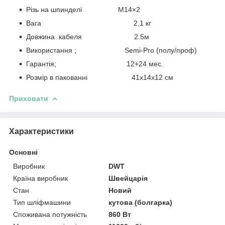
Різь на шпинделі М14×2
Вага 2,1 кг
Довжина кабеля 2.5м
Використання ; Semi-Pro (полу/проф)
Гарантія; 12+24 мес.
Розмір в пакованні 41х14х12 см
Приховати
Характеристики
Основні
Виробник
DWT
Країна виробник
Швейцарія
Стан
Новий
Тип шліфмашини
кутова (болгарка)
Споживана потужність
860 Вт