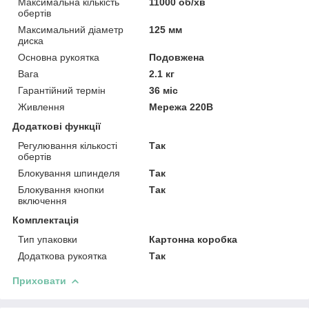
Максимальна кількість
11000 об/хв
обертів
Максимальний діаметр
125 мм
диска
Основна рукоятка
Подовжена
Вага
2.1 кг
Гарантійний термін
36 міс
Живлення
Мережа 220В
Додаткові функції
Регулювання кількості
Так
обертів
Блокування шпинделя
Так
Блокування кнопки
Так
включення
Комплектація
Тип упаковки
Картонна коробка
Додаткова рукоятка
Так
Приховати