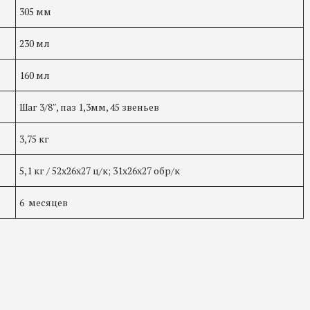
305 мм
230 мл
160 мл
Шаг 3/8ʺ, паз 1,3мм, 45 звеньев
3,75 кг
5,1 кг / 52х26х27 ц/к; 31х26х27 обр/к
6 месяцев