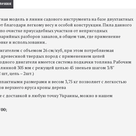
лення
ктная модель в линии садового инструмента на базе двухтактных
 благодаря легкому весу и особой конструкции. Пила данного
 по очистке приусадебных участков от непригодных
варийных разборов завалов, в общем там, где применение
вке и использовании..
ателем с объемом 26 см/куб, при этом потребляемая
ь с древесиной твердых пород с применением цепей
лодного двигателя имеется система подкачки топлива. Рабочим
инной 305 мм с режущей цепью 45 звеньев шагом 3/8ʺ
шт, цепь – 2шт.)
омпактными размерами и весом 3,75 кг позволяет с легкостью
ов верхнего яруса кроны дерева
ене с доставкой в любую точку Украины, можно в нашем
700
;