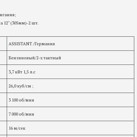
игания;
12ʺ (305мм)-2 шт.
ASSISTANT /Германия
Бензиновый/2-х тактный
3,7 кВт 1,5 л.с
26,0 куб/см ;
3 100 об/мин
7 000 об/мин
16 м/сек