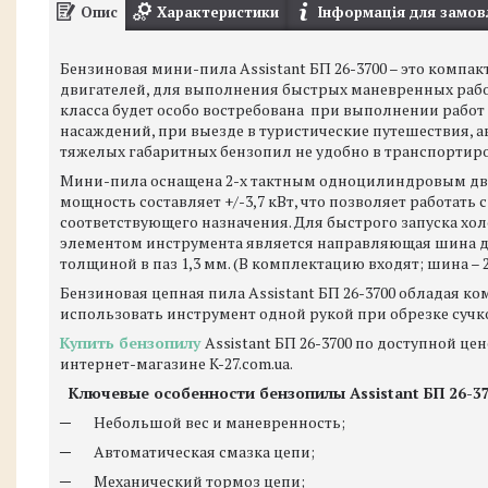
Опис
Характеристики
Інформація для замов
Бензиновая мини-пила Assistant БП 26-3700 – это компа
двигателей, для выполнения быстрых маневренных работ
класса будет особо востребована при выполнении работ
насаждений, при выезде в туристические путешествия, а
тяжелых габаритных бензопил не удобно в транспортиро
Мини-пила оснащена 2-х тактным одноцилиндровым двиг
мощность составляет +/-3,7 кВт, что позволяет работат
соответствующего назначения. Для быстрого запуска хо
элементом инструмента является направляющая шина дл
толщиной в паз 1,3 мм. (В комплектацию входят; шина – 2 
Бензиновая цепная пила Assistant БП 26-3700 обладая к
использовать инструмент одной рукой при обрезке сучк
Купить бензопилу
Assistant БП 26-3700 по доступной ц
интернет-магазине K-27.com.ua.
Ключевые особенности бензопилы
Assistant
БП 26-3
─ Небольшой вес и маневренность;
─ Автоматическая смазка цепи;
─ Механический тормоз цепи;