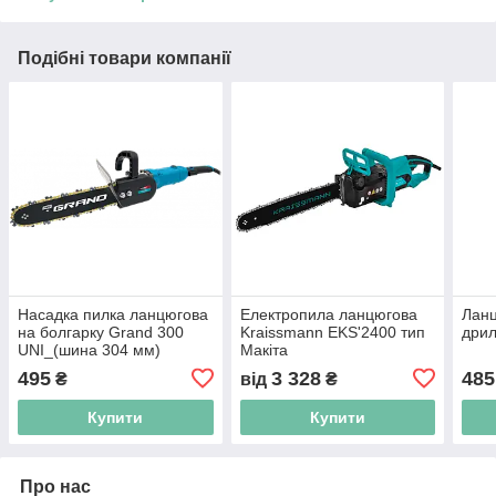
Подібні товари компанії
Насадка пилка ланцюгова
Електропила ланцюгова
Ланц
на болгарку Grand 300
Kraissmann EKS'2400 тип
дрил
UNI_(шина 304 мм)
Макіта
495
3 328
485
₴
від
₴
Купити
Купити
Про нас