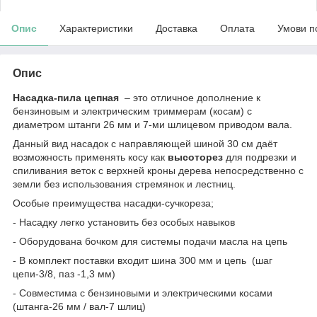
Опис
Характеристики
Доставка
Оплата
Умови п
Опис
Насадка-пила цепная
– это отличное дополнение к
бензиновым и электрическим триммерам (косам) с
диаметром штанги 26 мм и 7-ми шлицевом приводом вала.
Данный вид насадок с направляющей шиной 30 см даёт
возможность применять косу как
высоторез
для подрезки и
спиливания веток с верхней кроны дерева непосредственно с
земли без использования стремянок и лестниц.
Особые преимущества насадки-сучкореза;
- Насадку легко установить без особых навыков
- Оборудована бочком для системы подачи масла на цепь
- В комплект поставки входит шина 300 мм и цепь (шаг
цепи-3/8, паз -1,3 мм)
- Совместима с бензиновыми и электрическими косами
(штанга-26 мм / вал-7 шлиц)