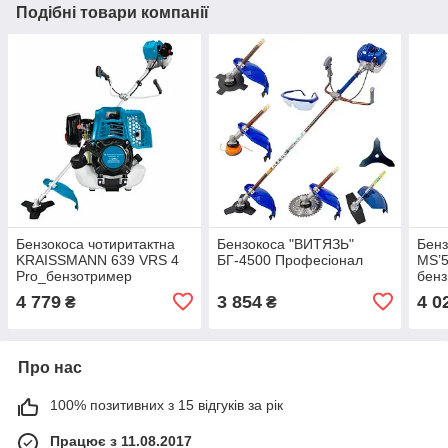
Подібні товари компанії
Бензокоса чотиритактна
Бензокоса "ВИТЯЗЬ"
Бен
KRAISSMANN 639 VRS 4
БГ-4500 Професіонал
MS’
Pro_бензотример
бен
4 779
3 854
4 0
₴
₴
Про нас
100% позитивних з 15 відгуків за рік
Працює з 11.08.2017