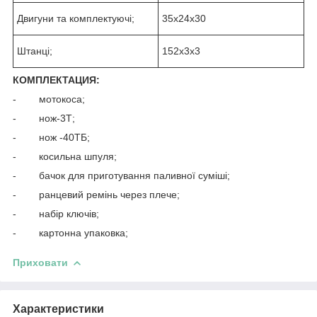
Двигуни та комплектуючі;
35х24х30
Штанці;
152х3х3
КОМПЛЕКТАЦИЯ:
- мотокоса;
- нож-3Т;
- нож -40ТБ;
- косильна шпуля;
- бачок для приготування паливної суміші;
- ранцевий ремінь через плече;
- набір ключів;
- картонна упаковка;
Приховати
Характеристики