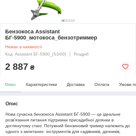
Бензокоса Assistant
БГ-5900_мотокоса_бензотриммер
Немає в наявності
Код: Assistant БГ-5900_(53/00)
Роздріб
2 887
₴
Опис
Характеристики
Доставка
Оплата
Умови п
Опис
Нова сучасна бензокоса Assistant БГ-5900 — це ідеальне
розв'язання питання підтримки присадибної ділянки в
доглянутому стані. Потужний бензиновий тример належить до
одного з запитаних інструментів для садівників, дачників,