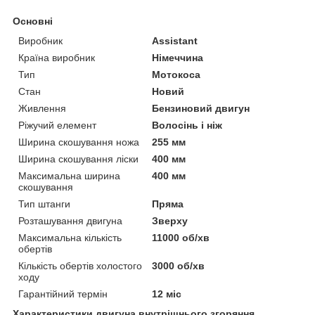
Основні
Виробник
Assistant
Країна виробник
Німеччина
Тип
Мотокоса
Стан
Новий
Живлення
Бензиновий двигун
Ріжучий елемент
Волосінь і ніж
Ширина скошування ножа
255 мм
Ширина скошування ліски
400 мм
Максимальна ширина
400 мм
скошування
Тип штанги
Пряма
Розташування двигуна
Зверху
Максимальна кількість
11000 об/хв
обертів
Кількість обертів холостого
3000 об/хв
ходу
Гарантійний термін
12 міс
Характеристики двигуна внутрішнього згоряння