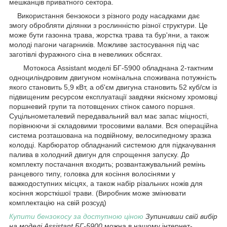
мешканців приватного сектора.
Використання бензокоси з різного роду насадками дає
змогу обробляти ділянки з рослинністю різної структури. Це
може бути газонна трава, жорстка трава та бур'яни, а також
молоді пагони чагарників. Можливе застосування під час
заготівлі фуражного сіна в невеликих обсягах.
Мотокоса Assistant моделі БГ-5900 обладнана 2-тактним
одноциліндровим двигуном номінальна споживана потужність
якого становить 5,9 кВт, а об'єм двигуна становить 52 куб/см із
підвищеним ресурсом експлуатації завдяки якісному хромовці
поршневий групи та потовщених стінок самого поршня.
Суцільнометалевий передавальний вал має запас міцності,
порівнюючи зі складовими тросовими валами. Вся операційна
система розташована на подвійному, велосипедному зразка
колодці. Карбюратор обладнаний системою для підкачування
палива в холодний двигун для спрощення запуску. До
комплекту постачання входить; розвантажувальний ремінь
ранцевого типу, головка для косіння волосінями у
важкодоступних місцях, а також набір різальних ножів для
косіння жорсткішої трави. (Виробник може змінювати
комплектацію на свій розсуд)
Купити бензокосу за доступною ціною
Зупинивши свій вибір
на моделі Assistant БГ-5900
можна в нашому інтернет-