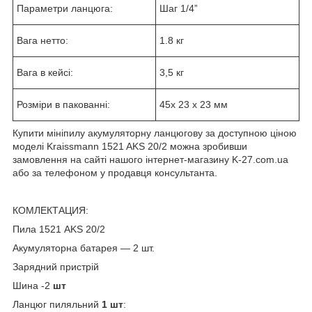
Параметри ланцюга:
Шаг 1/4ˮ
Вага нетто:
1.8 кг
Вага в кейсі:
3,5 кг
Розміри в пакованні:
45x 23 x 23 мм
Купити мініпилу акумуляторну ланцюгову за доступною ціною
моделі Kraissmann 1521 AKS 20/2 можна зробивши
замовлення на сайті нашого інтернет-магазину K-27.com.ua
або за телефоном у продавця консультанта.
КОМЛЕКТАЦИЯ:
Пила 1521 AKS 20/2
Акумуляторна батарея — 2 шт.
Зарядний пристрій
Шина -2
шт
Ланцюг пиляльний
1 шт
: