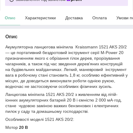
Опис
Характеристики
Доставка
Оплата
Умови п
Опис
Акумуляторна ланцюгова мініпила Kraissmann 1521 AKS 20/2
— це портативний бездротовий інструмент серії M-Power 20
призначенням якого є обрізання гілок дерев, прорізування
чагарників, а також під час зведення дерев'яних конструкцій
на будівельних майданчиках. Легкий, маневровий інструмент
вага в робочому стані становить 1,8 кг, особливо ефективний у
місцях, де доводиться виконувати роботи однією рукою,
водночас не застосовуючи особливих фізичних зусиль.
Ланцюгова мініпила 1521 AKS 20/2 з живленням від літій-
іонних акумуляторних батарей 20 В і ємністю 2 000 мА·год,
стане чудовою заміною важких бензинових і електричних
пилок у саду та домашньому господарстві.
Особливості моделі 1521 AKS 20/2:
Мотор
20 В