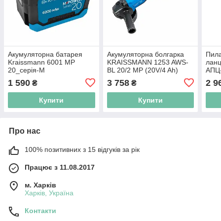
Акумуляторна батарея
Акумуляторна болгарка
Пила
Kraissmann 6001 MP
KRAISSMANN 1253 AWS-
ланц
20_серія-М
BL 20/2 MP (20V/4 Ah)
АПЦ-
(2 а
1 590
3 758
2 9
₴
₴
ланц
Купити
Купити
Про нас
100% позитивних з 15 відгуків за рік
Працює з 11.08.2017
м. Харків
Харків, Україна
Контакти