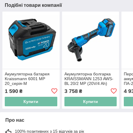
Подібні товари компанії
Акумуляторна батарея
Акумуляторна болгарка
Пер
Kraissmann 6001 MP
KRAISSMANN 1253 AWS-
акку
20_серія-М
BL 20/2 MP (20V/4 Ah)
ПА-2
BL_
1 590
3 758
4 9
₴
₴
двиг
Купити
Купити
Про нас
100% позитивних з 15 відгуків за рік