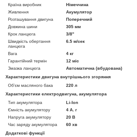
Країна виробник
Німеччина
Живлення
Акумулятор
Розташування двигуна
Поперечний
Довжина шини
305 мм
Крок ланцюга
3/8"
Швидкість обертання
6.5 м/сек
ланцюга
Вага
4 кг
Гарантійний термін
12 міс
Змазка ланцюга
Автоматична (вбудована)
Характеристики двигуна внутрішнього згоряння
Об'єм масляного бака
220 л
Характеристики електродвигуна, акумулятора
Тип акумулятора
Li-Ion
Ємність акумулятору
4 А. г
Напруга акумулятору
20 В
Час заряду акумулятора
60 хв
Додаткові функції