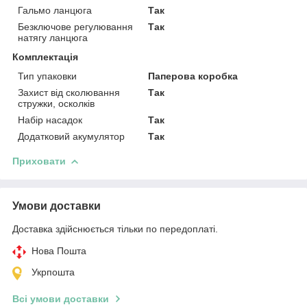
Гальмо ланцюга
Так
Безключове регулювання
Так
натягу ланцюга
Комплектація
Тип упаковки
Паперова коробка
Захист від сколювання
Так
стружки, осколків
Набір насадок
Так
Додатковий акумулятор
Так
Приховати
Умови доставки
Доставка здійснюється тільки по передоплаті.
Нова Пошта
Укрпошта
Всі умови доставки