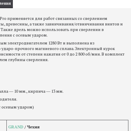
лення
 Pro применяется для работ связанных со сверлением
ссы, древесины, а также завинчивания/отвинчивания винтов и
 Также дрель можно использовать при сверлении в
ления с осевым ударом.
м электродвигателем 1280 Вт и выполнена из
о ударо-прочного магниевого сплава. Электронный курок
симости от степени нажатия от 0 до 2 800 об/мин. В комплект
лем глубины сверления.
лла ― 10 мм., кирпича ― 13 мм.
одителя.
с осевым ударом)
GRAND
/ Чехия