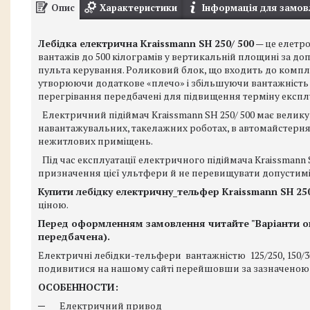
Опис
Характеристики
Інформація для замов
Лебідка електрична Kraissmann SH 250/ 500
— це елетр
вантажів до 500 кілограмів у вертикальній площині за 
пульта керування. Роликовий блок, що входить до компле
утворюючи додаткове «плечо» і збільшуючи вантажність
перегрівання передбачені для підвищення терміну експлу
Електричний підіймач Kraissmann SH 250/ 500 має велику
навантажувальних, такелажних роботах, в автомайстернях 
нежитлових приміщень.
Під час експлуатації електричного підіймача Kraissmann 
призначення цієї ультфери й не перевищувати допустимі
Купити лебідку електричну_тельфер Kraissmann SH 250
ціною.
Перед оформленням замовлення читайте "Варіанти оп
передбачена).
Електричні лебідки-тельфери вантажністю 125/250, 150/300 к
подивитися на нашому сайті перейшовши за зазначеною
ОСОБЕННОСТИ:
─ Електричний привод