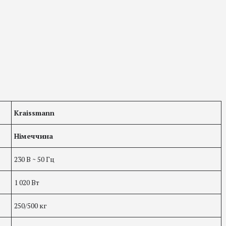
Kraissmann
Німеччина
230 В ~ 50 Гц
1 020 Вт
250/500 кг