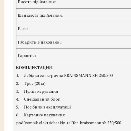
Висота підіймання:
Швидкість підіймання:
Вага:
Габарити в пакованні:
Гарантія:
КОМПЛЕКТАЦИЯ:
1. Лебідка електрична KRAISSMANN SH 250/500
2. Трос (20 м)
3. Пульт керування
4. Спеціальний блок
5. Посібник з експлуатації
6. Картонне пакування
pod"yemnik elektricheskiy_tel'fer_kraissmann sh 250/500