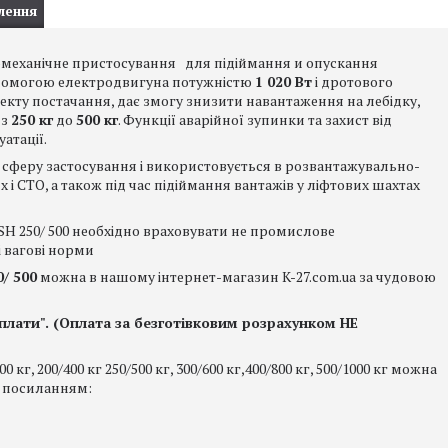
лення
омеханічне пристосування для підіймання и опускання
допомогою електродвигуна потужністю
1 020 Вт
і дротового
кту постачання, дає змогу знизити навантаження на лебідку,
 з
250 кг
до
500 кг
. Функції аварійної зупинки та захист від
атації.
 сферу застосування і використовується в розвантажувально-
і СТО, а також під час підіймання вантажів у ліфтових шахтах
SH 250/ 500 необхідно враховувати не промислове
 вагові норми
/ 500
можна в нашому інтернет-магазин K-27.com.ua за чудовою
лати". (Оплата за безготівковим розрахунком НЕ
г, 200/400 кг 250/500 кг, 300/600 кг,400/800 кг, 500/1000 кг можна
 посиланням: