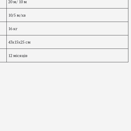
20 м/ 10 м
10/5 м/хв
16 кг
43х15х25 см
12 місяців