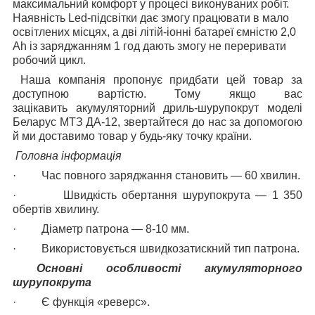
максимальний комфорт у процесі виконуваних робіт.
Наявність Led-підсвітки дає змогу працювати в мало
освітлених місцях, а дві літій-іонні батареї ємністю 2,0
Ah із заряджанням 1 год дають змогу не переривати
робочий цикл.
Наша компанія пропонує придбати цей товар за
доступною вартістю. Тому якщо вас
зацікавить
акумуляторний дриль-
шурупокрут моделі
Беларус МТЗ ДА-12, звертайтеся до нас за допомогою
й ми доставимо товар у будь-яку точку країни.
Головна інформація
·
Час повного заряджання становить — 60 хвилин.
·
Швидкість обертання шурупокрута — 1 350
обертів хвилину.
·
Діаметр патрона — 8-10 мм.
·
Використовується швидкозатискний тип патрона.
Основні особливості акумуляторного
шурупокрута
·
Є функція «реверс».