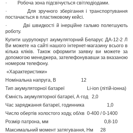
·
Робоча зона підсвічується світлодіодами.
·
Для зручного зберігання і транспортування
постачається в пластиковому кейсі.
·
Дві швидкості й інерційне гальмо полегшують
роботу.
Купити шурупокрут акумуляторний Беларус ДА-12-2 Л
Ви можете на сайті нашого інтернет-магазину всього в
кілька кліків. Також оформити заявку ви можете за
допомогою менеджера, зателефонувавши за вказаною
номером телефону.
«Характеристики»
Номінальна напруга, В
12
Тип акумуляторної батареї
Li-ion (літій-іонна)
Ємність акумуляторної батареї, А·год
2,0
Час заряджання батареї, годинника
1,0
Число обертів холостого ходу, об/хв
0-400 / 0-1400
Розмір патрона, мм
0,8-10
Максимальний момент затягування, Нм
28