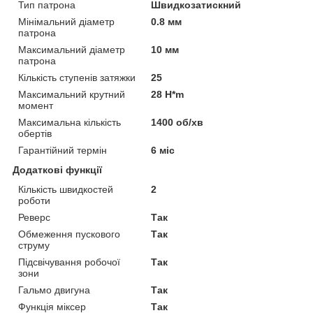
Тип патрона
Швидкозатискний
Мінімальний діаметр
0.8 мм
патрона
Максимальний діаметр
10 мм
патрона
Кількість ступенів затяжки
25
Максимальний крутний
28 H*m
момент
Максимальна кількість
1400 об/хв
обертів
Гарантійний термін
6 міс
Додаткові функції
Кількість швидкостей
2
роботи
Реверс
Так
Обмеження пускового
Так
струму
Підсвічування робочої
Так
зони
Гальмо двигуна
Так
Функція міксер
Так