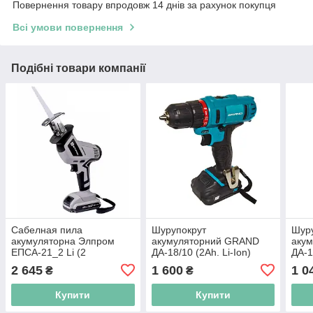
Повернення товару впродовж 14 днів за рахунок покупця
Всі умови повернення
Подібні товари компанії
Сабелная пила
Шурупокрут
Шур
акумуляторна Элпром
акумуляторний GRAND
акум
ЕПСА-21_2 Li (2
ДА-18/10 (2Ah. Li-Ion)
ДА-1
акумулятора 21В_2Ач)
акум
2 645
1 600
1 0
₴
₴
Купити
Купити