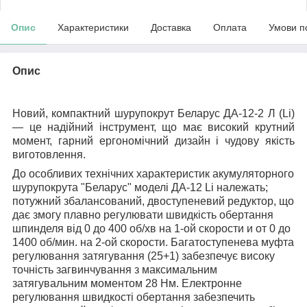
Опис
Характеристики
Доставка
Оплата
Умови п
Опис
Новий, компактний шурупокрут Беларус ДА-12-2 Л (Li)
— це надійний інструмент, що має високий крутний
момент, гарний ергономічний дизайн і чудову якість
виготовлення.
До особливих технічних характеристик акумуляторного
шурупокрута "
Беларус" моделі ДА-12 Li
належать;
потужний збалансований, двоступеневий редуктор, що
дає змогу плавно регулювати швидкість обертання
шпинделя від 0 до 400 об/хв на 1-ой скорости и от 0 до
1400 об/мин. на 2-ой скорости. Багатоступенева муфта
регулювання затягування (25+1) забезпечує високу
точність загвинчування з максимальним
затягувальним моментом 28 Нм. Електронне
регулювання швидкості обертання забезпечить