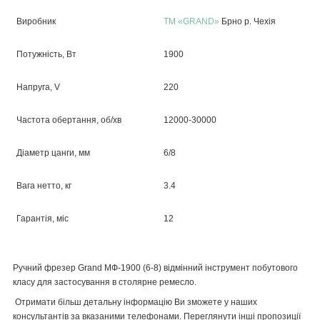
Виробник
ТМ «GRAND»
Брно р. Чехія
Потужність, Вт
1900
Напруга, V
220
Частота обертання, об/хв
12000-30000
Діаметр цанги, мм
6/8
Вага нетто, кг
3.4
Гарантія, міс
12
Ручний фрезер
Grand
МФ-1900 (6-8) відмінний інструмент побутового
класу для застосування в столярне ремесло.
Отримати більш детальну інформацію Ви зможете у наших
консультантів за вказаними телефонами. Переглянути інші пропозиції