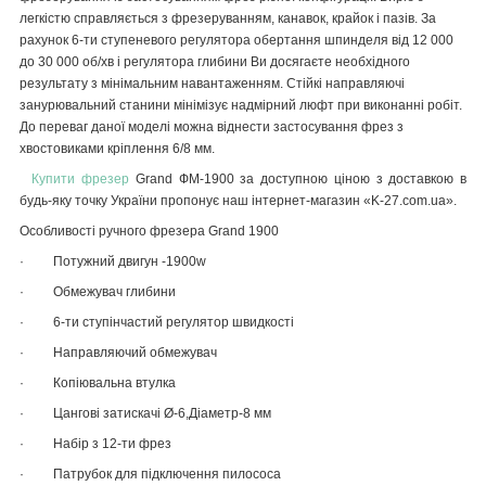
легкістю справляється з фрезеруванням, канавок, крайок і пазів. За
рахунок 6-ти ступеневого регулятора обертання шпинделя від 12 000
до 30 000 об/хв і регулятора глибини Ви досягаєте необхідного
результату з мінімальним навантаженням. Стійкі направляючі
занурювальний станини мінімізує надмірний люфт при виконанні робіт.
До переваг даної моделі можна віднести застосування фрез з
хвостовиками кріплення 6/8 мм.
Купити фрезер
Grand ФМ-1900 за доступною ціною з доставкою в
будь-яку точку України пропонує наш інтернет-магазин «K-27.com.ua».
Особливості ручного фрезера
Grand
1900
·
Потужний двигун -1900
w
·
Обмежувач глибини
·
6-ти ступінчастий регулятор швидкості
·
Направляючий обмежувач
·
Копіювальна втулка
·
Цангові затискачі Ø-6,Діаметр-8 мм
·
Набір з 12-ти фрез
·
Патрубок для підключення пилососа