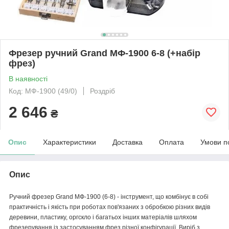
Фрезер ручний Grand МФ-1900 6-8 (+набір
фрез)
В наявності
Код: МФ-1900 (49/0)
Роздріб
2 646
₴
Опис
Характеристики
Доставка
Оплата
Умови п
Опис
Ручний фрезер Grand МФ-1900 (6-8) - інструмент, що комбінує в собі
практичність і якість при роботах пов'язаних з обробкою різних видів
деревини, пластику, оргскло і багатьох інших матеріалів шляхом
фрезерування із застосуванням фрез різної конфігурації. Виріб з