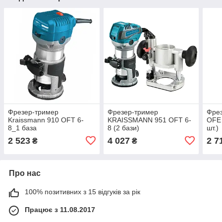
Фрезер-тример
Фрезер-тример
Фрез
Kraissmann 910 OFT 6-
KRAISSMANN 951 OFT 6-
OFE 
8_1 база
8 (2 бази)
шт.)
2 523
4 027
2 7
₴
₴
Про нас
100% позитивних з 15 відгуків за рік
Працює з 11.08.2017